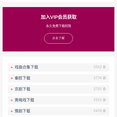
加入VIP会员获取
永久免费下载权限
点击了解
戏曲合集下载
3312 条
秦腔下载
2774 条
京剧下载
2725 条
黄梅戏下载
2551 条
豫剧下载
2470 条