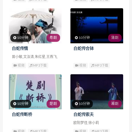
10分钟
粤剧
10分钟
蒲剧
白蛇传情
白蛇传合钵
曾小敏,文汝清,朱红星,王燕飞,
黄春强,苏国进,李源斌
视频
MP3下载
视频
MP3下载
10分钟
楚剧
10分钟
湘剧
白蛇传断桥
白蛇传索夫
欧阳梦佳,徐小莉
视频
MP3下载
视频
MP3下载