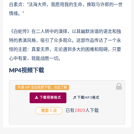
白素贞：“法海大师，我愿用我的生命，换取与许郎的一世
情缘。”
《白蛇传》在二人转中的演绎，以其幽默诙谐的语言和独
特的表演风格，吸引了众多观众。这部作品传达了一个永
恒的主题：真爱无界，无论遇到多大的困难和阻碍，只要
心中有爱，就能战胜一切。
MP4视频下载
开通 VIP 全站免费下载，点此了解
下载视频格式
下载MP3格式
已有
1
803
人下载
需要 5 点