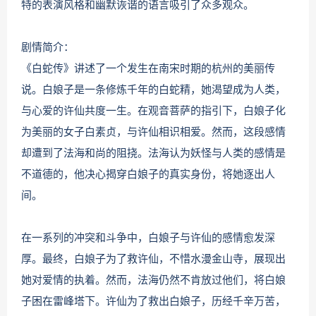
特的表演风格和幽默诙谐的语言吸引了众多观众。
剧情简介：
《白蛇传》讲述了一个发生在南宋时期的杭州的美丽传
说。白娘子是一条修炼千年的白蛇精，她渴望成为人类，
与心爱的许仙共度一生。在观音菩萨的指引下，白娘子化
为美丽的女子白素贞，与许仙相识相爱。然而，这段感情
却遭到了法海和尚的阻挠。法海认为妖怪与人类的感情是
不道德的，他决心揭穿白娘子的真实身份，将她逐出人
间。
在一系列的冲突和斗争中，白娘子与许仙的感情愈发深
厚。最终，白娘子为了救许仙，不惜水漫金山寺，展现出
她对爱情的执着。然而，法海仍然不肯放过他们，将白娘
子困在雷峰塔下。许仙为了救出白娘子，历经千辛万苦，