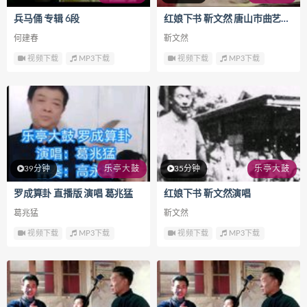
兵马俑 专辑 6段
红娘下书 靳文然 唐山市曲艺团演出
何建春
靳文然
视频下载
MP3下载
视频下载
MP3下载
39分钟
乐亭大鼓
35分钟
乐亭大鼓
罗成算卦 直播版 演唱 葛兆猛
红娘下书 靳文然演唱
葛兆猛
靳文然
视频下载
MP3下载
视频下载
MP3下载