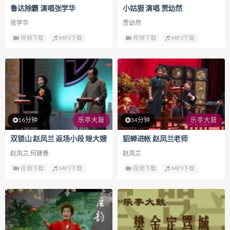
鲁达除霸 演唱张学华
小姑狠 演唱 贾幼然
张学华
贾幼然
视频下载
MP3下载
视频下载
MP3下载
16分钟
乐亭大鼓
34分钟
乐亭大鼓
双锁山 赵凤兰 返场小段 矬大嫂
貂蝉进帐 赵凤兰老师
赵凤兰,何建春
赵凤兰
视频下载
MP3下载
视频下载
MP3下载