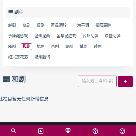
剧种
越剧
婺剧
绍剧
新昌调腔
宁海平调
松阳高腔
永康醒感戏
温州昆曲
金华昆腔戏
台州乱弹
诸暨乱弹
瓯剧
和剧
杭剧
甬剧
湖剧
姚剧
睦剧
绍兴莲花落
温州鼓词
和剧
此栏目暂无任何新增信息
© 2024 戏曲下载吧（WWW.XQXZB.COM）