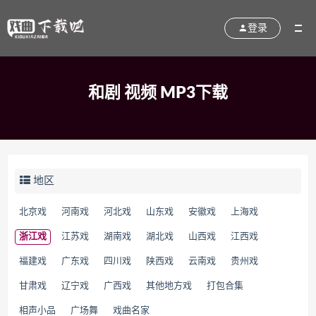
登录
和剧 视频 MP3下载
地区
北京戏
河南戏
河北戏
山东戏
安徽戏
上海戏
浙江戏
江苏戏
湖南戏
湖北戏
山西戏
江西戏
福建戏
广东戏
四川戏
陕西戏
云南戏
贵州戏
甘肃戏
辽宁戏
广西戏
其他地方戏
打包合集
相声小品
广场舞
戏曲名家