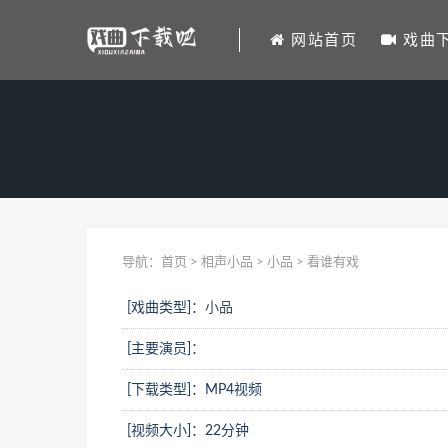
网站首页
戏曲
导航：
首页
>
相声小品
>
小品
> 看谁有戏
[戏曲类型]：
小品
[主要演员]：
[下载类型]：MP4视频
[视频大小]：22分钟