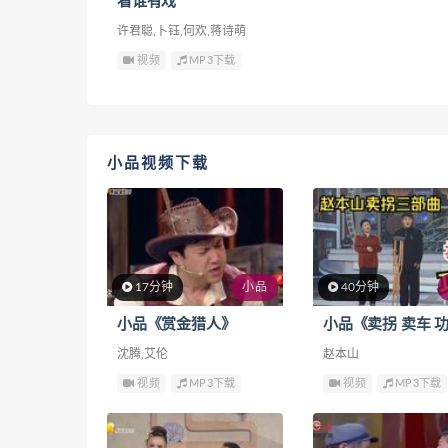
看谁有戏
许君聪,卜钰,何欢,蒋诗萌
视频
MP3下载
小品视频下载
17分钟
小品
40分钟
小品《赏金猎人》
小品《卖拐 卖车 
沈腾,艾伦
赵本山
视频
MP3下载
视频
MP3下载