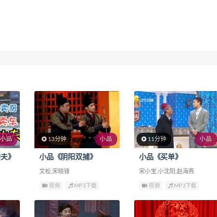
小品
13分钟
小品
11分钟
小品
功夫》
小品《阴阳双捕》
小品《买单》
文松,宋晓锋
宋小宝,小沈阳,赵海燕
视频
MP3下载
视频
MP3下载