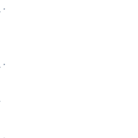
。”
。”
”