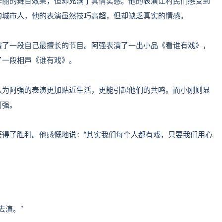
华丽的舞台效果，但却充满了真情实感。他的表演让村民们感受到
的城市人，他的表演虽然技巧高超，但却缺乏真实的情感。
演了一段自己最擅长的节目。阿强表演了一出小品《看谁有戏》，
了一段相声《谁有戏》。
认为阿强的表演更加贴近生活，更能引起他们的共鸣。而小刚则显
阿强。
得了胜利。他感慨地说：“其实我们每个人都有戏，只要我们用心
去演。”