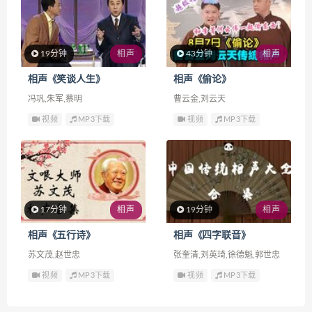
19分钟
相声
43分钟
相声
相声《笑谈人生》
相声《偷论》
冯巩,朱军,蔡明
曹云金,刘云天
视频
MP3下载
视频
MP3下载
17分钟
相声
19分钟
相声
相声《五行诗》
相声《四字联音》
苏文茂,赵世忠
张奎清,刘英琦,徐德魁,郭世忠
视频
MP3下载
视频
MP3下载