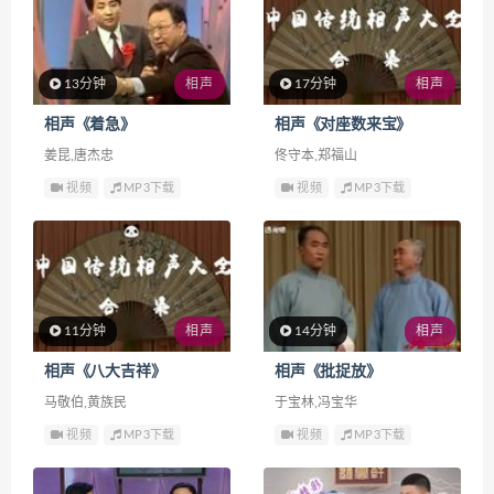
13分钟
相声
17分钟
相声
相声《着急》
相声《对座数来宝》
姜昆,唐杰忠
佟守本,郑福山
视频
MP3下载
视频
MP3下载
11分钟
相声
14分钟
相声
相声《八大吉祥》
相声《批捉放》
马敬伯,黄族民
于宝林,冯宝华
视频
MP3下载
视频
MP3下载