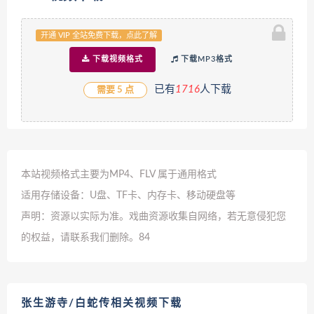
开通 VIP 全站免费下载，点此了解
下载视频格式
下载MP3格式
已有
1
716
人下载
需要 5 点
本站视频格式主要为MP4、FLV 属于通用格式
适用存储设备：U盘、TF卡、内存卡、移动硬盘等
声明：资源以实际为准。戏曲资源收集自网络，若无意侵犯您
的权益，请联系我们删除。
84
张生游寺/白蛇传相关视频下载