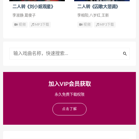
二人转《刘小姐观星》
二人转《囚歌大悲调》
李淑静,葛傻子
李相阳,八岁红,王新
视频
MP3下载
视频
MP3下载
加入VIP会员获取
永久免费下载权限
点击了解