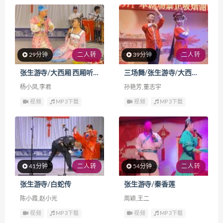
29分钟
二人转
39分钟
二人转
张生游寺/大西厢 西厢听琴
三场舞/张生游寺/大西厢 西厢苑
杨小凤,李君
孙艳芳,董志宇
视频
MP3下载
视频
MP3下载
41分钟
二人转
54分钟
二人转
张生游寺/白蛇传
张生游寺/秦香莲
陈小霞,赵小光
周颖,王二
视频
MP3下载
视频
MP3下载