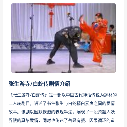
张生游寺/白蛇传剧情介绍
《张生游寺/白蛇传》是一部以中国古代神话传说为题材的
二人转剧目，讲述了书生张生与白蛇精白素贞之间的爱情
故事。该剧以幽默诙谐的表现手法，展现了一段跨越人妖
界限的真挚爱情，同时也传达了善恶有报、因果循环的道