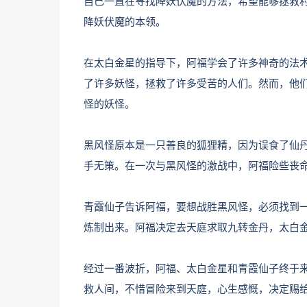
自己一直在寻找降妖伏魔的方法，希望能够拯救
降妖伏魔的本领。
在太白金星的指导下，阿福学会了许多神奇的法
了许多妖怪，拯救了许多受苦的人们。然而，他
怪的妖怪。
黑风怪原本是一只善良的狐狸精，因为误食了仙
手无策。在一次与黑风怪的激战中，阿福险些丧
青霞仙子告诉阿福，要想战胜黑风怪，必须找到一
炼制出来。阿福决定去天庭求取九转金丹，太白
经过一番波折，阿福、太白金星和青霞仙子终于
救人间，不惜冒险来到天庭，心生感慨，决定赐