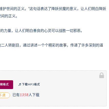
了维护世间的正义。”这句话表达了降妖伏魔的意义，让人们明白降妖
世间的正义。
善良的力量，让人们明白善良的心灵可以战胜一切邪恶。
的二人转剧目，通过讲述一个个精彩的故事，传递了许多深刻的道
频格式
下载MP3格式
已有
1
358
人下载
5 点