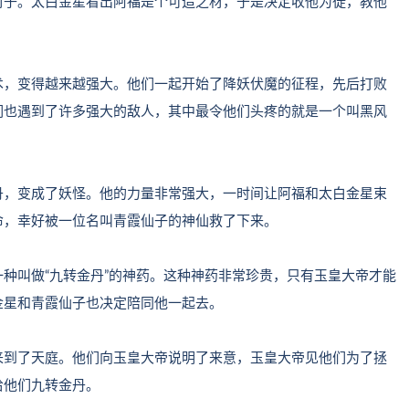
村子。太白金星看出阿福是个可造之材，于是决定收他为徒，教他
术，变得越来越强大。他们一起开始了降妖伏魔的征程，先后打败
们也遇到了许多强大的敌人，其中最令他们头疼的就是一个叫黑风
丹，变成了妖怪。他的力量非常强大，一时间让阿福和太白金星束
命，幸好被一位名叫青霞仙子的神仙救了下来。
种叫做“九转金丹”的神药。这种神药非常珍贵，只有玉皇大帝才能
金星和青霞仙子也决定陪同他一起去。
来到了天庭。他们向玉皇大帝说明了来意，玉皇大帝见他们为了拯
给他们九转金丹。