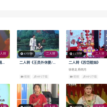
人转
47分钟
二人转
11分钟
二人转
二人转《姥家门口唱大戏 下集》
二人转《王员外休妻/富贵九子图》
二人转《苏岱赔妹》
徐艳龙,杨明月
视频
MP3下载
视频
MP3下载