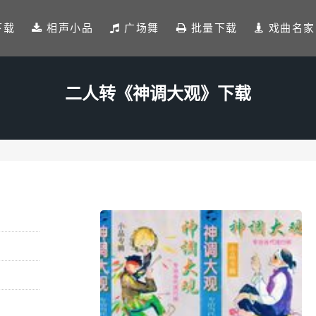
下载
相声小品
广场舞
批量下载
戏曲名家
二人转《神调大观》下载