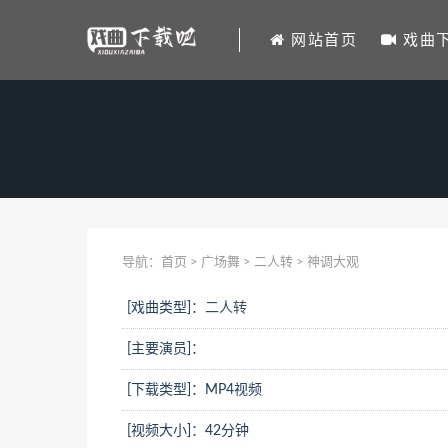
网站首页
戏曲
导航：
首页
>
广场舞
>
二人转
> 神调大观
[戏曲类型]：
二人转
[主要演员]：
[下载类型]：MP4视频
[视频大小]：42分钟