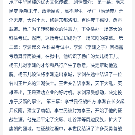
承了中华民族的优秀文化传统。 剧情简介： 第一幕：隋末
民变 隋朝末年，政治腐败，民不聊生。杨广（隋炀帝）荒
淫无度，大兴土木，修建东都洛阳。百姓疲于徭役，怨声
载道。杨广为了转移民众的注意力，下令举办一场盛大的
科举考试。然而，这场考试却成为了一场悲剧的序幕。 第
二幕：李渊起义 在科举考试中，李渊（李渊之子）因揭露
考场舞弊而被捕。在狱中，他结识了杨广的女儿杨玉儿。
杨玉儿对李渊的才华和品行产生了敬意，决定帮助他逃
脱。杨玉儿设法将李渊送出京城，李渊在途中结识了一位
名叫王世充的江湖侠士。王世充告诉李渊，天下大乱，英
雄辈出，正是建功立业的好时机。李渊深受感动，决定投
身于反隋的事业。 第三幕：李世民征战四方 李渊在长安起
兵反隋，建立了唐朝。李世民被封为秦王，开始了他的征
战生涯。他先后平定了突厥、吐谷浑等周边民族，扩大了
唐朝的疆域。在征战过程中，李世民结识了许多英勇善战