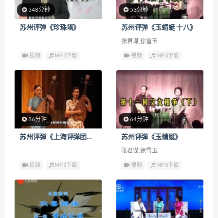
348分钟
53分钟
苏州评弹《珍珠塔》
苏州评弹《玉蜻蜓 十八》
张君谋,徐雪玉
视频
MP3下载
视频
MP3下载
86分钟
64分钟
苏州评弹《上海评弹团建团五十周年评弹流派演唱会》
苏州评弹《玉蜻蜓》
张君谋,徐雪玉
视频
MP3下载
视频
MP3下载