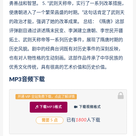
勇善战和智慧。 5. “武则天称帝，实行了一系列改革措施，
使唐朝进入了一个繁荣昌盛的时期。”这句话肯定了武则天
的政治才能，强调了她的改革成果。 总结：《隋唐》这部
评弹剧目通过讲述隋末民变、李渊建立唐朝、李世民开疆
拓土、武则天称帝等一系列历史事件，展现了隋唐时期的
历史风貌。剧中的经典台词既有对历史事件的深刻反映，
也有对人物性格的生动刻画。这部作品传承了中华民族的
优秀文化传统，具有很高的艺术价值和历史价值。
MP3音频下载
开通 VIP 全站免费下载，点此了解详情
下载MP3格式
下载视频格式
已有
1
800
人下载
需要 5 点