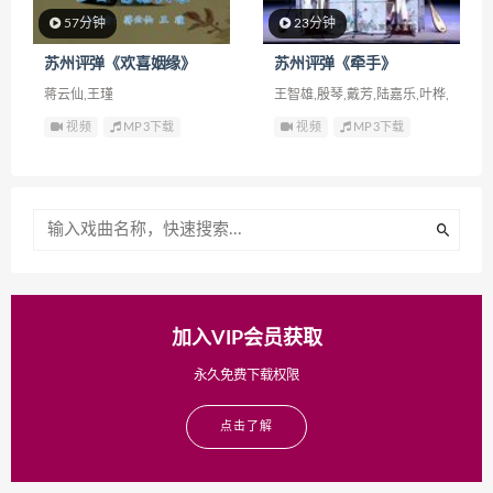
57分钟
23分钟
苏州评弹《欢喜姻缘》
苏州评弹《牵手》
蒋云仙,王瑾
王智雄,殷琴,戴芳,陆嘉乐,叶桦,
陈美东,季静娟
视频
MP3下载
视频
MP3下载
加入VIP会员获取
永久免费下载权限
点击了解