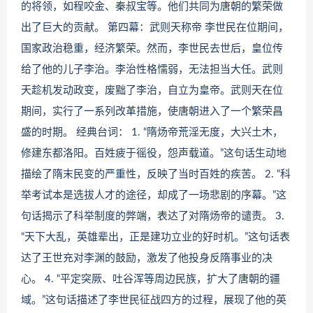
的将领，如程咬金、秦叔宝等。他们共同为唐朝的繁荣做
出了巨大的贡献。 第四幕：武则天称帝 李世民在位期间，
国家政治稳重，经济繁荣。然而，李世民去世后，皇位传
给了他的儿子李治。李治性格懦弱，无法担当大任。武则
天趁机发动政变，废黜了李治，自立为皇帝。武则天在位
期间，实行了一系列改革措施，使唐朝进入了一个繁荣昌
盛的时期。 经典台词： 1. “隋炀帝荒淫无度，大兴土木，
修建东都洛阳。百姓疲于徭役，怨声载道。”这句话生动地
描绘了隋末民变的严重性，反映了当时百姓的疾苦。 2. “科
举考试本是选拔人才的途径，却成了一场悲剧的序幕。”这
句话揭示了科举制度的弊端，表达了对隋炀帝的谴责。 3.
“天下大乱，英雄辈出，正是建功立业的好时机。”这句话表
达了王世充对李渊的鼓励，激发了他投身反隋事业的决
心。 4. “平定突厥、吐谷浑等周边民族，扩大了唐朝的疆
域。”这句话描述了李世民征战四方的过程，展现了他的英