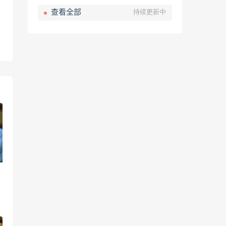
查看全部
持续更新中