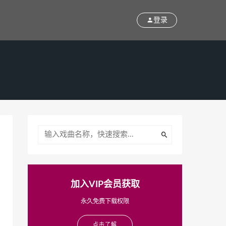
登录
加入VIP会员获取
永久免费下载权限
点击了解