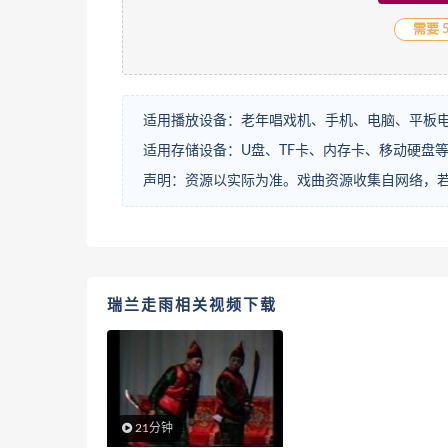
需要 5
适用播放设备：老年唱戏机、手机、电脑、平板
适用存储设备：U盘、TF卡、内存卡、移动硬盘
声明：资源以实际为准。戏曲资源收集自网络，
瑞兰走雨相关视频下载
21分钟