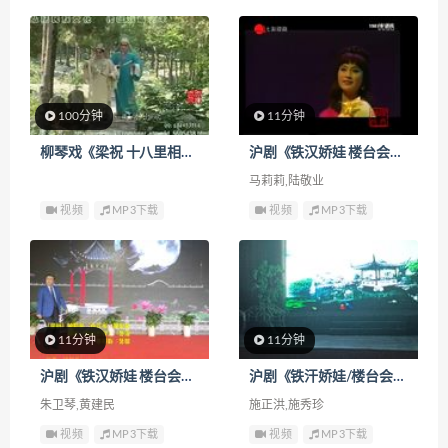
100分钟
11分钟
柳琴戏《梁祝 十八里相送 楼台会》下载
沪剧《铁汉娇娃 楼台会》下载
马莉莉,陆敬业
视频
MP3下载
视频
MP3下载
11分钟
11分钟
沪剧《铁汉娇娃 楼台会》下载
沪剧《铁汗娇娃/楼台会》下载
朱卫琴,黄建民
施正洪,施秀珍
视频
MP3下载
视频
MP3下载