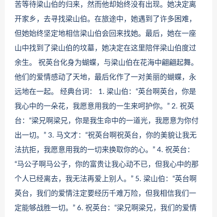
苦等待梁山伯的归来，然而他却始终没有出现。她决定离
开家乡，去寻找梁山伯。在旅途中，她遇到了许多困难，
但她始终坚定地相信梁山伯会回来找她。最后，她在一座
山中找到了梁山伯的坟墓，她决定在这里陪伴梁山伯度过
余生。 祝英台化身为蝴蝶，与梁山伯在花海中翩翩起舞。
他们的爱情感动了天地，最后化作了一对美丽的蝴蝶，永
远地在一起。 经典台词： 1. 梁山伯：“英台啊英台，你是
我心中的一朵花，我愿意用我的一生来呵护你。” 2. 祝英
台：“梁兄啊梁兄，你是我生命中的一道光，我愿意为你付
出一切。” 3. 马文才：“祝英台啊祝英台，你的美貌让我无
法抗拒，我愿意用我的一切来换取你的心。” 4. 祝英台：
“马公子啊马公子，你的富贵让我心动不已，但我心中的那
个人已经离去，我无法再爱上别人。” 5. 梁山伯：“英台啊
英台，我们的爱情注定要经历千难万险，但我相信我们一
定能够战胜一切。” 6. 祝英台：“梁兄啊梁兄，我们的爱情