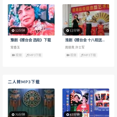
12分钟
12分钟
豫剧《楼台会 选段》下载
淮剧《楼台会 十八相送》下载
常香玉
周丽青,许士军
视频
MP3下载
视频
MP3下载
二人转MP3下载
70分钟
63分钟