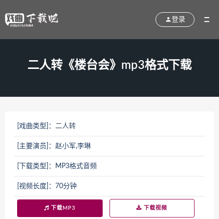
登录
二人转《楼台会》mp3格式下载
[戏曲类型]：
二人转
[主要演员]：赵小军,李琳
[下载类型]：MP3格式音频
[视频长度]：70分钟
下载MP3
下载视频