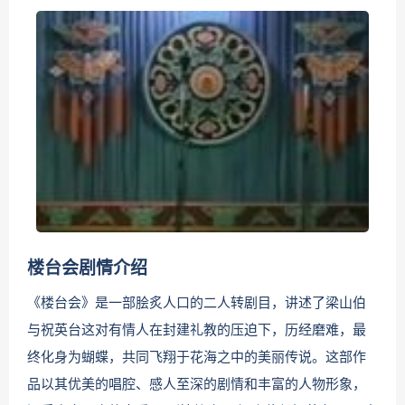
楼台会剧情介绍
《楼台会》是一部脍炙人口的二人转剧目，讲述了梁山伯
与祝英台这对有情人在封建礼教的压迫下，历经磨难，最
终化身为蝴蝶，共同飞翔于花海之中的美丽传说。这部作
品以其优美的唱腔、感人至深的剧情和丰富的人物形象，