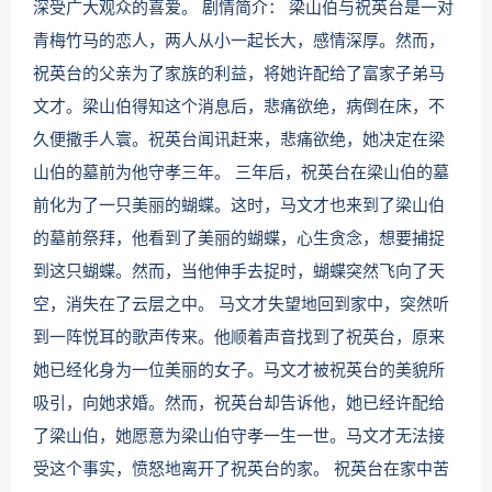
深受广大观众的喜爱。 剧情简介： 梁山伯与祝英台是一对
青梅竹马的恋人，两人从小一起长大，感情深厚。然而，
祝英台的父亲为了家族的利益，将她许配给了富家子弟马
文才。梁山伯得知这个消息后，悲痛欲绝，病倒在床，不
久便撒手人寰。祝英台闻讯赶来，悲痛欲绝，她决定在梁
山伯的墓前为他守孝三年。 三年后，祝英台在梁山伯的墓
前化为了一只美丽的蝴蝶。这时，马文才也来到了梁山伯
的墓前祭拜，他看到了美丽的蝴蝶，心生贪念，想要捕捉
到这只蝴蝶。然而，当他伸手去捉时，蝴蝶突然飞向了天
空，消失在了云层之中。 马文才失望地回到家中，突然听
到一阵悦耳的歌声传来。他顺着声音找到了祝英台，原来
她已经化身为一位美丽的女子。马文才被祝英台的美貌所
吸引，向她求婚。然而，祝英台却告诉他，她已经许配给
了梁山伯，她愿意为梁山伯守孝一生一世。马文才无法接
受这个事实，愤怒地离开了祝英台的家。 祝英台在家中苦