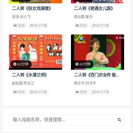
二人转《妖女戏唐僧》
二人转《艳遇女儿国》
张涛,关小飞
周云鹏,崔丹
视频
MP3下载
视频
MP3下载
62分钟
60分钟
二人转《水漫兰桥》
二人转《西门庆全传 偷娶潘金莲》
赵桂霞,佟长江
韩子平,闫书平
视频
MP3下载
视频
MP3下载