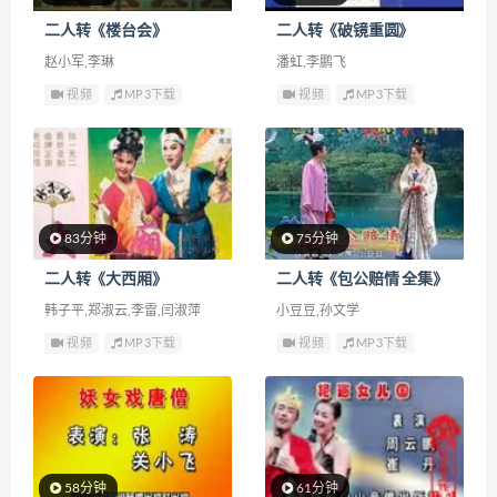
二人转《楼台会》
二人转《破镜重圆》
赵小军,李琳
潘虹,李鹏飞
视频
MP3下载
视频
MP3下载
83分钟
75分钟
二人转《大西厢》
二人转《包公赔情 全集》
韩子平,郑淑云,李雷,闫淑萍
小豆豆,孙文学
视频
MP3下载
视频
MP3下载
58分钟
61分钟