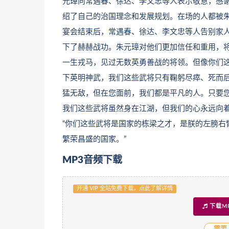
元璋向常遇春、徐达、李文忠等人表示敬意，感
绍了自己的治国理念和发展规划。在场的人都被朱
宴会结束后，常遇春、徐达、李文忠等人告别家
下了赫赫战功。朱元璋对他们更加信任和重用，将他
一生戎马，见过无数英勇善战的将领。但像你们这样
下英明神武，我们这些武将只有鞠躬尽瘁、死而后已
猛无敌，但在您面前，我们都是平凡的人。只要您一
我们这些武将虽然身在江湖，但我们的心永远向着朝
“你们这些武将是国家的栋梁之才，是朕的左膀右
繁荣昌盛的国家。”
MP3音频下载
开通 VIP 全站免费下载，点此了解详情
下载M
需要 