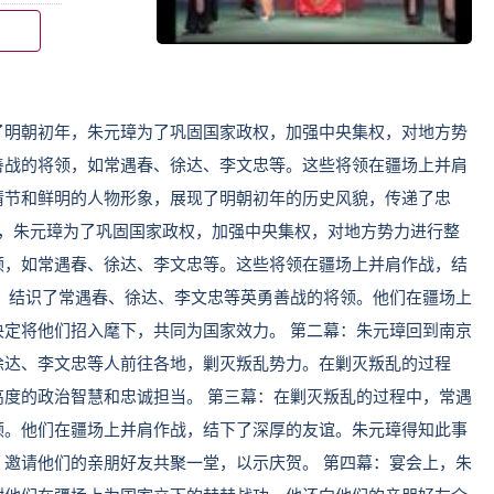
了明朝初年，朱元璋为了巩固国家政权，加强中央集权，对地方势
善战的将领，如常遇春、徐达、李文忠等。这些将领在疆场上并肩
情节和鲜明的人物形象，展现了明朝初年的历史风貌，传递了忠
年，朱元璋为了巩固国家政权，加强中央集权，对地方势力进行整
领，如常遇春、徐达、李文忠等。这些将领在疆场上并肩作战，结
，结识了常遇春、徐达、李文忠等英勇善战的将领。他们在疆场上
定将他们招入麾下，共同为国家效力。 第二幕：朱元璋回到南京
徐达、李文忠等人前往各地，剿灭叛乱势力。在剿灭叛乱的过程
度的政治智慧和忠诚担当。 第三幕：在剿灭叛乱的过程中，常遇
领。他们在疆场上并肩作战，结下了深厚的友谊。朱元璋得知此事
邀请他们的亲朋好友共聚一堂，以示庆贺。 第四幕：宴会上，朱