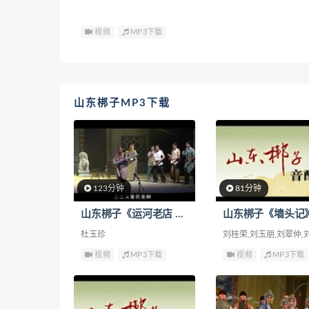
视频
MP3下载
山东梆子MP3下载
123分钟
81分钟
山东梆子《运河老店 全集》
山东梆子《墙头记
杜玉珍
刘桂荣,刘玉朋,刘翠仲,
杨梅兰,卢胜奎
视频
MP3下载
视频
MP3下载