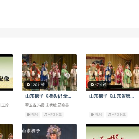
120分钟
47分钟
》
山东梆子《墙头记 全集》
山东梆子《山东省第五届山东梆子名家演唱会 下集》
刘玉珍,
翟玉省,冯霞,宋秀敏,郑晓英
视频
MP3下载
视频
MP3下载