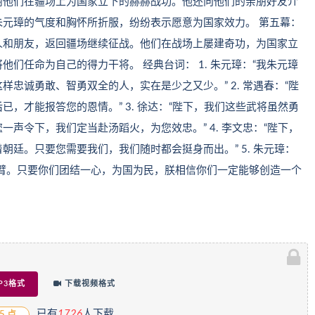
谢他们在疆场上为国家立下的赫赫战功。他还向他们的亲朋好友介
元璋的气度和胸怀所折服，纷纷表示愿意为国家效力。 第五幕：
人和朋友，返回疆场继续征战。他们在战场上屡建奇功，为国家立
们任命为自己的得力干将。 经典台词： 1. 朱元璋：“我朱元璋
忠诚勇敢、智勇双全的人，实在是少之又少。” 2. 常遇春：“陛
，才能报答您的恩情。” 3. 徐达：“陛下，我们这些武将虽然勇
声令下，我们定当赴汤蹈火，为您效忠。” 4. 李文忠：“陛下，
廷。只要您需要我们，我们随时都会挺身而出。” 5. 朱元璋：
臂。只要你们团结一心，为国为民，朕相信你们一定能够创造一个
P3格式
下载视频格式
已有
1
726
人下载
5 点