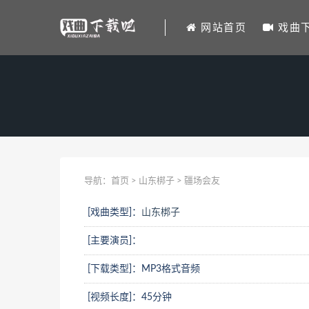
网站首页
戏曲
导航：
首页
>
山东梆子
> 疆场会友
[戏曲类型]：
山东梆子
[主要演员]：
[下载类型]：MP3格式音频
[视频长度]：45分钟