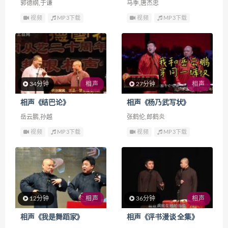
郭德纲,于谦
马季,唐杰忠
视频
MP3下载
视频
MP3下载
34分钟
相声
27分钟
相声
相声《结巴论》
相声《杨乃武写状》
岳云鹏,孙越
张鹤伦,郎鹤炎
视频
MP3下载
视频
MP3下载
12分钟
相声
36分钟
相声
相声《我是舞蹈家》
相声《评书漫谈 全集》