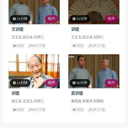
21分钟
相声
21分钟
相声
文训徒
训徒
王文玉,田立禾,刘学仁
王文玉,田立禾,刘学仁
视频
MP3下载
视频
MP3下载
21分钟
相声
30分钟
相声
训徒
武训徒
田立禾,王文玉,刘学仁
黄铁良,尹笑声,何德利
视频
MP3下载
视频
MP3下载