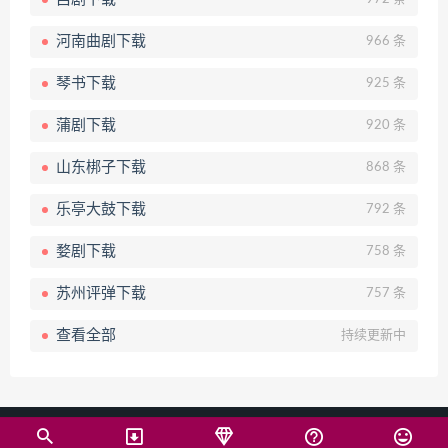
河南曲剧下载
966 条
琴书下载
925 条
蒲剧下载
920 条
山东梆子下载
868 条
乐亭大鼓下载
792 条
婺剧下载
758 条
苏州评弹下载
757 条
查看全部
持续更新中
© 2024 戏曲下载吧（WWW.XQXZB.COM）