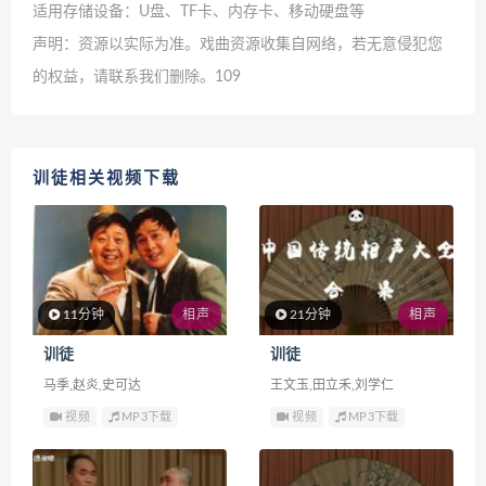
适用存储设备：U盘、TF卡、内存卡、移动硬盘等
声明：资源以实际为准。戏曲资源收集自网络，若无意侵犯您
的权益，请联系我们删除。
109
训徒相关视频下载
11分钟
相声
21分钟
相声
训徒
训徒
马季,赵炎,史可达
王文玉,田立禾,刘学仁
视频
MP3下载
视频
MP3下载