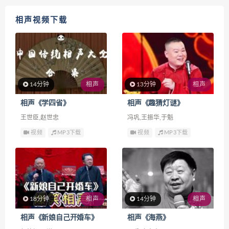
相声视频下载
14分钟
相声
13分钟
相声
相声《学四省》
相声《趣猜灯谜》
王世臣,赵世忠
冯巩,王振华,于魁
视频
MP3下载
视频
MP3下载
18分钟
相声
14分钟
相声
相声《新娘自己开婚车》
相声《海燕》