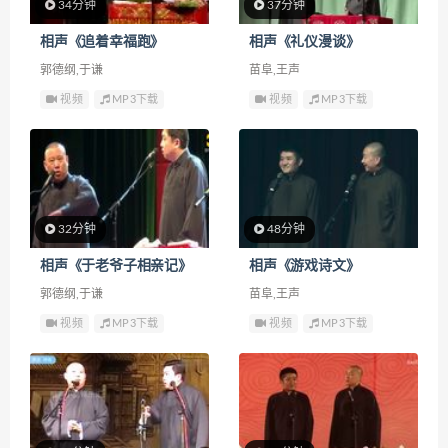
34分钟
37分钟
相声《追着幸福跑》
相声《礼仪漫谈》
郭德纲,于谦
苗阜,王声
视频
MP3下载
视频
MP3下载
32分钟
48分钟
相声《于老爷子相亲记》
相声《游戏诗文》
郭德纲,于谦
苗阜,王声
视频
MP3下载
视频
MP3下载