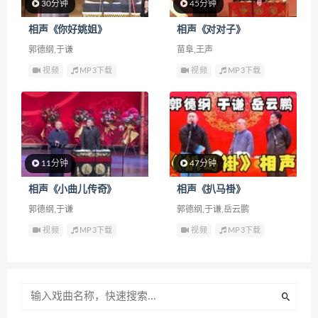
30分钟
45分钟
相声《你好姚姐》
相声《对对子》
郭德纲,于谦
苗阜,王声
视频
MP3下载
视频
MP3下载
11分钟
47分钟
相声《小曲儿传奇》
相声《扒马褂》
郭德纲,于谦
郭德纲,于谦,岳云鹏
视频
MP3下载
视频
MP3下载