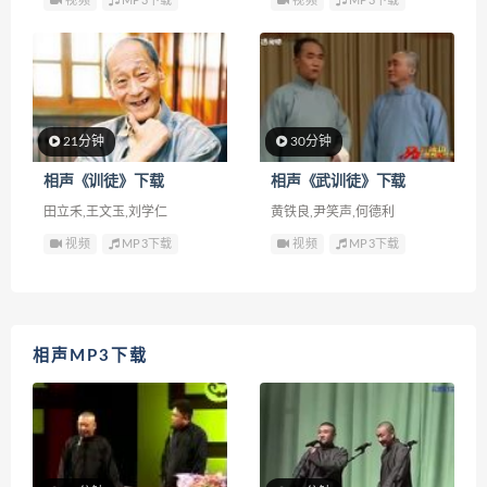
视频
MP3下载
视频
MP3下载
21分钟
30分钟
相声《训徒》下载
相声《武训徒》下载
田立禾,王文玉,刘学仁
黄铁良,尹笑声,何德利
视频
MP3下载
视频
MP3下载
相声MP3下载