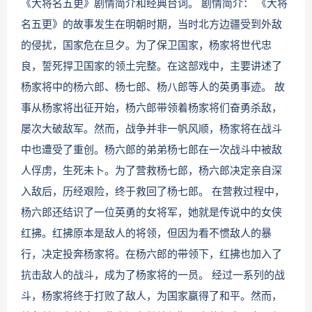
《大将名五更》剧情简介和经典台词。 剧情简介： 《大将
名五更》的故事发生在明朝时期，当时北方边疆受到外敌
的侵扰，国家危在旦夕。为了保卫国家，杨家将世代忠
良，誓死捍卫国家的领土完整。在这部戏中，主要讲述了
杨家将中的杨六郎、杨七郎、杨八郎等人的英勇事迹。 故
事从杨家将出征开始，杨六郎带领着杨家将们奋勇杀敌，
屡次大破敌军。然而，战争并非一帆风顺，杨家将在战斗
中也遭受了重创。杨六郎的弟弟杨七郎在一次战斗中被敌
人俘虏，生死未卜。为了营救杨七郎，杨六郎决定亲自深
入敌后，历经艰险，终于救回了杨七郎。 在营救过程中，
杨六郎还结识了一位英勇的女将军，她就是传说中的女侠
红拂。红拂原本是敌人的将领，但因为看不惯敌人的暴
行，决定投奔杨家将。在杨六郎的带领下，红拂也加入了
抗击敌人的战斗，成为了杨家将的一员。 经过一系列的战
斗，杨家将终于打败了敌人，为国家赢得了和平。然而，