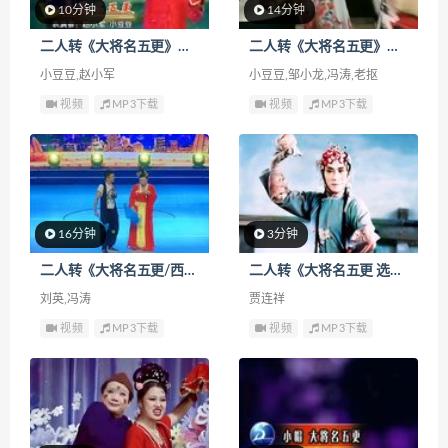
10分钟
14分钟
二人转《大将名五更》下载
二人转《大将名五更》下载
小豆豆,赵小军
小豆豆,邹小龙,冯涛,老抠
视频
MP3下载
视频
MP3下载
16分钟
3分钟
二人转《大将名五更/西厢写书 选段》下载
二人转《大将名五更 选段》下载
刘英,冯涛
贾连祥
视频
MP3下载
视频
MP3下载