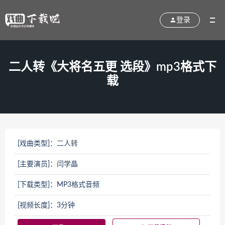
登录
二人转《大将名五更 选段》mp3格式下
载
[戏曲类型]：
二人转
[主要演员]：闫学晶
[下载类型]：MP3格式音频
[视频长度]：3分钟