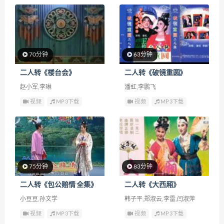
70分钟
63分钟
二人转《楼台会》
二人转《破镜重圆》
赵小军,李琳
潘虹,李鹏飞
视频
MP3下载
视频
MP3下载
75分钟
83分钟
二人转《包公赔情 全集》
二人转《大西厢》
小豆豆,孙文学
韩子平,郑淑云,李雷,闫淑萍
视频
MP3下载
视频
MP3下载