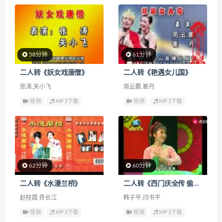
58分钟
61分钟
二人转《妖女戏唐僧》
二人转《艳遇女儿国》
张涛,关小飞
周云鹏,崔丹
视频
MP3下载
视频
MP3下载
62分钟
60分钟
二人转《水漫兰桥》
二人转《西门庆全传 偷娶潘金莲》
赵桂霞,佟长江
韩子平,闫书平
视频
MP3下载
视频
MP3下载